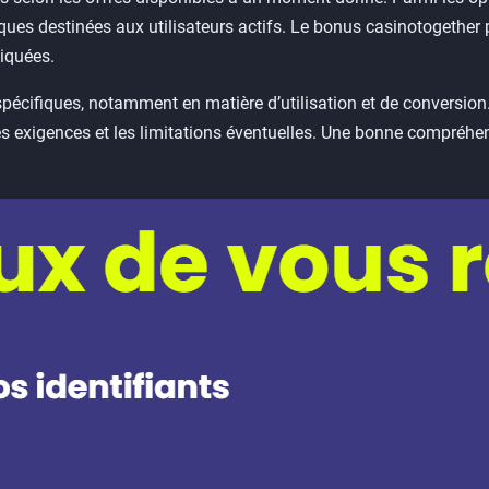
iques destinées aux utilisateurs actifs. Le bonus casinotogether 
liquées.
écifiques, notamment en matière d’utilisation et de conversion. 
s exigences et les limitations éventuelles. Une bonne compréhen