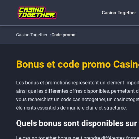
Casino Together
Casino Together
Code promo
Bonus et code promo Casino
Les bonus et promotions représentent un élément importan
ainsi que les différentes offres disponibles, permettent 
vous recherchiez un code casinotogether, un casinotoge
éléments essentiels de manière claire et structurée.
Quels bonus sont disponibles sur
Le casino together bonus peut prendre différentes forme