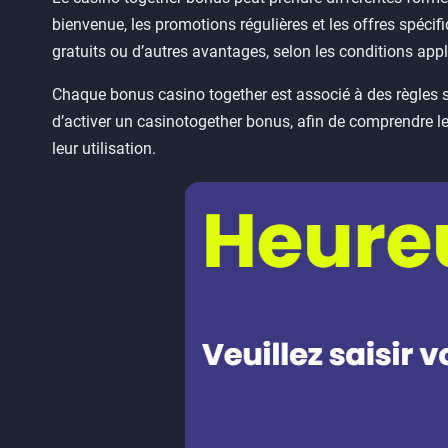
bienvenue, les promotions régulières et les offres spécif
gratuits ou d’autres avantages, selon les conditions app
Chaque bonus casino together est associé à des règles sp
d’activer un casinotogether bonus, afin de comprendre le
leur utilisation.