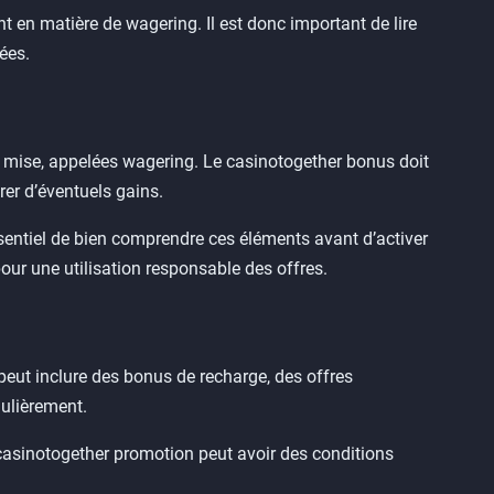
 en matière de wagering. Il est donc important de lire
ées.
 mise, appelées wagering. Le casinotogether bonus doit
rer d’éventuels gains.
essentiel de bien comprendre ces éléments avant d’activer
our une utilisation responsable des offres.
peut inclure des bonus de recharge, des offres
gulièrement.
e casinotogether promotion peut avoir des conditions