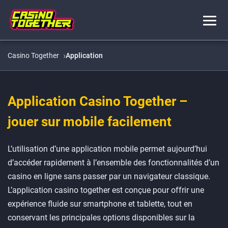
Casino Together
Application
Application Casino Together –
jouer sur mobile facilement
L’utilisation d’une application mobile permet aujourd’hui
d’accéder rapidement à l’ensemble des fonctionnalités d’un
casino en ligne sans passer par un navigateur classique.
L’application casino together est conçue pour offrir une
expérience fluide sur smartphone et tablette, tout en
conservant les principales options disponibles sur la