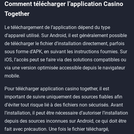
Comment télécharger l’application Casino
Together
Le téléchargement de l’application dépend du type
d’appareil utilisé. Sur Android, il est généralement possible
de télécharger le fichier d’installation directement, parfois
sous forme d’APK, en suivant les instructions fournies. Sur
iOS, l’accès peut se faire via des solutions compatibles ou
via une version optimisée accessible depuis le navigateur
mobile.
Pour télécharger application casino together, il est
important de suivre uniquement des sources fiables afin
d’éviter tout risque lié à des fichiers non sécurisés. Avant
l’installation, il peut être nécessaire d’autoriser l’installation
depuis des sources inconnues sur Android, ce qui doit être
fait avec précaution. Une fois le fichier téléchargé,