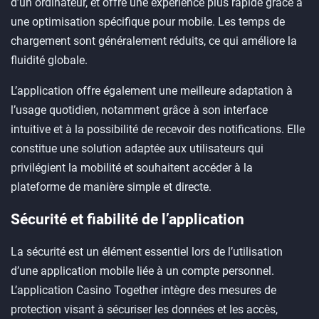
d’un ordinateur, et offre une expérience plus rapide grâce à
une optimisation spécifique pour mobile. Les temps de
chargement sont généralement réduits, ce qui améliore la
fluidité globale.
L’application offre également une meilleure adaptation à
l’usage quotidien, notamment grâce à son interface
intuitive et à la possibilité de recevoir des notifications. Elle
constitue une solution adaptée aux utilisateurs qui
privilégient la mobilité et souhaitent accéder à la
plateforme de manière simple et directe.
Sécurité et fiabilité de l’application
La sécurité est un élément essentiel lors de l’utilisation
d’une application mobile liée à un compte personnel.
L’application Casino Together intègre des mesures de
protection visant à sécuriser les données et les accès,