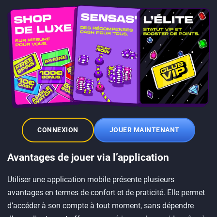
CONNEXION
JOUER MAINTENANT
Avantages de jouer via l’application
Utiliser une application mobile présente plusieurs
avantages en termes de confort et de praticité. Elle permet
d’accéder à son compte à tout moment, sans dépendre